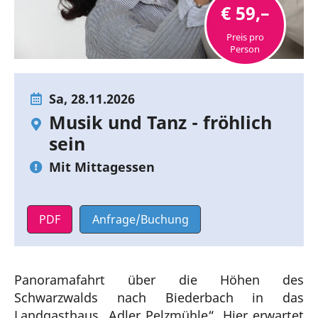
€ 59,–
Preis pro
Person
Sa, 28.11.2026
Musik und Tanz - fröhlich
sein
Mit Mittagessen
PDF
Anfrage/Buchung
Panoramafahrt über die Höhen des
Schwarzwalds nach Biederbach in das
Landgasthaus „Adler Pelzmühle“. Hier erwartet