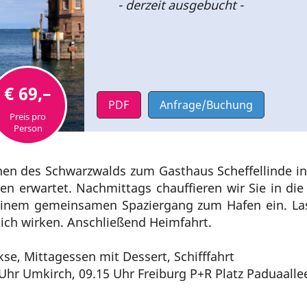
- derzeit ausgebucht -
€ 69,–
PDF
Anfrage/Buchung
Preis pro
Person
hen des Schwarzwalds zum Gasthaus Scheffellinde i
en erwartet. Nachmittags chauffieren wir Sie in di
nem gemeinsamen Spaziergang zum Hafen ein. Lasse
sich wirken. Anschließend Heimfahrt.
nd Kekse, Mittagessen mit Dessert, Schifffahr
 Uhr Umkirch, 09.15 Uhr Freiburg P+R Platz Paduaall